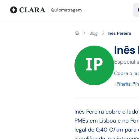
Blog
Calculadora de quilometragem
Glossário
Distâncias entr
Quilometragem
Blog
Inês Pereira
Inês 
Especiali
Cobre o la
Perfis
Pe
Inês Pereira cobre o la
PMEs em Lisboa e no Port
legal de 0,40 €/km para 
simplificada, e a intera