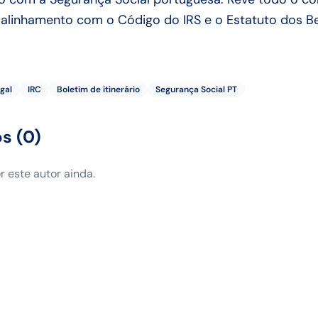
 alinhamento com o Código do IRS e o Estatuto dos Ben
gal
IRC
Boletim de itinerário
Segurança Social PT
os
(
0
)
 este autor ainda.