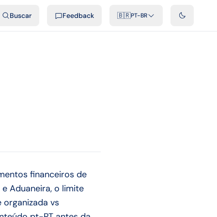
ais
Podcast
Vídeos
Desenvolvedores
Integrações
FAQ
Buscar
Feedback
🇧🇷
PT-BR
mentos financeiros de
e Aduaneira, o limite
e organizada vs
onteúdo pt-PT antes da