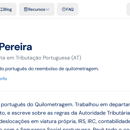
e cidades
Modelos e planilhas grátis
Comparativos
Tarifas ofici
Blog
Recursos
FAQ
Pereira
sta em Tributação Portuguesa (AT)
do português do reembolso de quilometragem.
rfis
do português do Quilometragem. Trabalhou em departa
o, e escreve sobre as regras da Autoridade Tributária 
deslocações em viatura própria, IRS, IRC, contabilidad
ção com a Segurança Social portuguesa. Revê todo o c