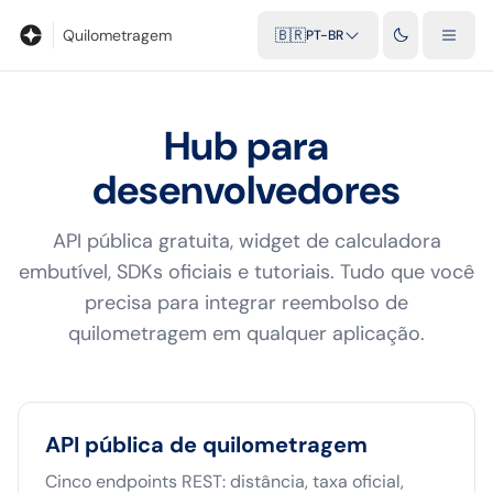
Blog
Calculadora de quilometragem
Glossário
Distâncias entr
Quilometragem
🇧🇷
PT-BR
Hub para
desenvolvedores
API pública gratuita, widget de calculadora
embutível, SDKs oficiais e tutoriais. Tudo que você
precisa para integrar reembolso de
quilometragem em qualquer aplicação.
API pública de quilometragem
Cinco endpoints REST: distância, taxa oficial,