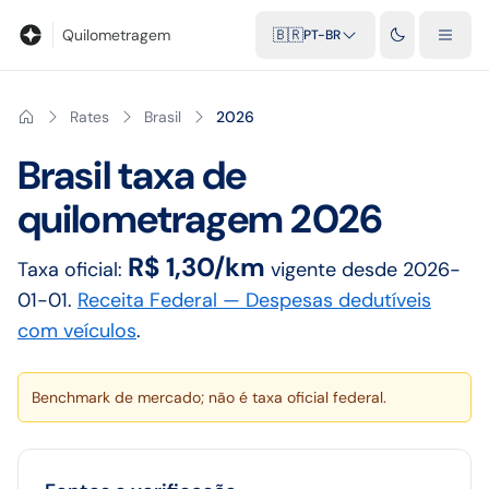
Blog
Calculadora de quilometragem
Glossário
Distâncias entr
Quilometragem
🇧🇷
PT-BR
Rates
Brasil
2026
Brasil
taxa de
quilometragem
2026
R$ 1,30/km
Taxa oficial:
vigente desde
2026-
01-01
.
Receita Federal — Despesas dedutíveis
com veículos
.
Benchmark de mercado; não é taxa oficial federal.