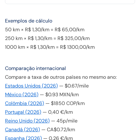
Exemplos de cálculo
50 km × R$ 1,30/km = R$ 65,00/km
250 km × R$ 1,30/km = R$ 325,00/km
1000 km × R$ 1,30/km = R$ 1300,00/km
Comparação internacional
Compare a taxa de outros países no mesmo ano:
Estados Unidos
(
2026
)
—
$0.67/mile
México
(
2026
)
—
$0.93 MXN/km
Colômbia
(
2026
)
—
$1850 COP/km
Portugal
(
2026
)
—
0,40 €/km
Reino Unido
(
2026
)
—
45p/mile
Canadá
(
2026
)
—
CA$0.72/km
Espanha
(
2026
)
—
0,26 €/km