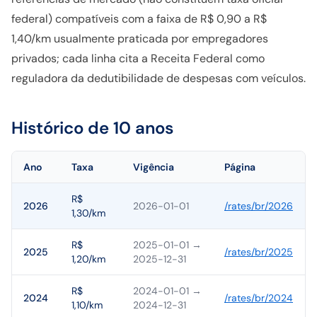
federal) compatíveis com a faixa de R$ 0,90 a R$
1,40/km usualmente praticada por empregadores
privados; cada linha cita a Receita Federal como
reguladora da dedutibilidade de despesas com veículos.
Histórico de 10 anos
Ano
Taxa
Vigência
Página
R$
2026
2026-01-01
/rates/
br
/
2026
1,30/km
R$
2025-01-01
→
2025
/rates/
br
/
2025
1,20/km
2025-12-31
R$
2024-01-01
→
2024
/rates/
br
/
2024
1,10/km
2024-12-31