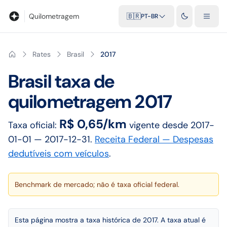
Blog
Calculadora de quilometragem
Glossário
Distâncias entr
Quilometragem
🇧🇷
PT-BR
Rates
Brasil
2017
Brasil
taxa de
quilometragem
2017
R$ 0,65/km
Taxa oficial:
vigente desde
2017-
01-01
— 2017-12-31
.
Receita Federal — Despesas
dedutíveis com veículos
.
Benchmark de mercado; não é taxa oficial federal.
Esta página mostra a taxa histórica de 2017. A taxa atual é