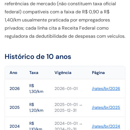
referências de mercado (não constituem taxa oficial
federal) compatíveis com a faixa de R$ 0,90 a R$
1,40/km usualmente praticada por empregadores
privados; cada linha cita a Receita Federal como
reguladora da dedutibilidade de despesas com veículos.
Histórico de 10 anos
Ano
Taxa
Vigência
Página
R$
2026
2026-01-01
/rates/
br
/
2026
1,30/km
R$
2025-01-01
→
2025
/rates/
br
/
2025
1,20/km
2025-12-31
R$
2024-01-01
→
2024
/rates/
br
/
2024
1,10/km
2024-12-31