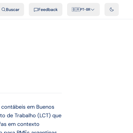
ais
Podcast
Vídeos
Desenvolvedores
Integrações
FAQ
Buscar
Feedback
🇧🇷
PT-BR
s contábeis em Buenos
ato de Trabalho (LCT) que
ifas em contexto
co para PMEs argentinas