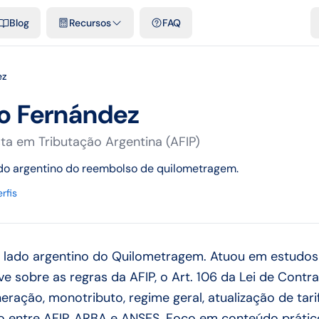
e cidades
Modelos e planilhas grátis
Comparativos
Tarifas ofici
Blog
Recursos
FAQ
ez
o Fernández
sta em Tributação Argentina (AFIP)
do argentino do reembolso de quilometragem.
rfis
 lado argentino do Quilometragem. Atuou em estudo
ve sobre as regras da AFIP, o Art. 106 da Lei de Contr
eração, monotributo, regime geral, atualização de tar
ção entre AFIP, ARBA e ANSES. Foco em conteúdo práti