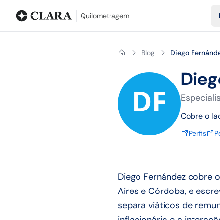
Blog
Calculadora de quilometragem
Glossário
Distâncias entr
Quilometragem
Blog
Diego Fernánd
Dieg
Especiali
Cobre o la
Perfis
Pe
Diego Fernández cobre o
Aires e Córdoba, e escre
separa viáticos de remun
inflacionário e a intera