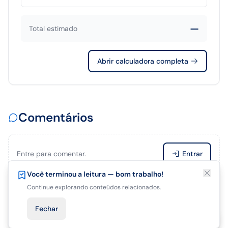
—
Total estimado
Abrir calculadora completa
Comentários
Entre para comentar.
Entrar
Está gostando deste artigo?
Você terminou a leitura — bom trabalho!
Salve para terminar de ler depois.
Continue explorando conteúdos relacionados.
Seja o primeiro a comentar.
Fechar
Salvar para depois
Fechar