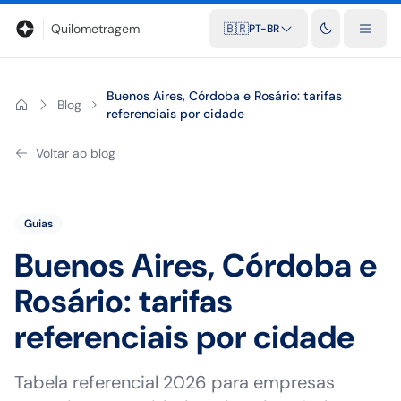
Blog
Calculadora de quilometragem
Glossário
Distâncias entr
Quilometragem
🇧🇷
PT-BR
Buenos Aires, Córdoba e Rosário: tarifas
Blog
referenciais por cidade
Voltar ao blog
Guias
Buenos Aires, Córdoba e
Rosário: tarifas
referenciais por cidade
Tabela referencial 2026 para empresas