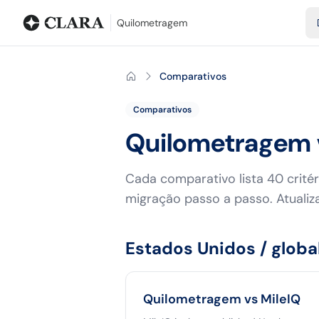
Blog
Calculadora de quilometragem
Glossário
Distâncias entr
Quilometragem
Comparativos
Comparativos
Quilometragem 
Cada comparativo lista 40 critér
migração passo a passo. Atuali
Estados Unidos / globa
Quilometragem vs
MileIQ