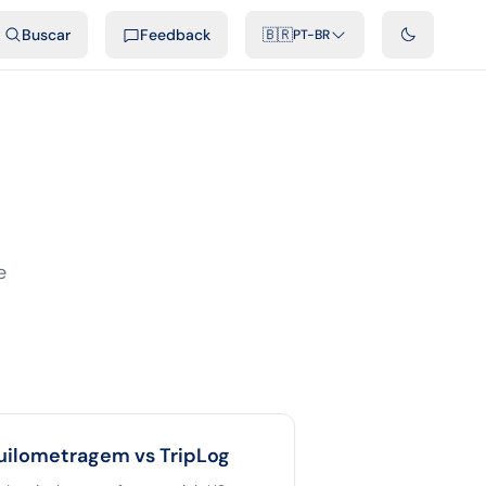
ais
Podcast
Vídeos
Desenvolvedores
Integrações
FAQ
Buscar
Feedback
🇧🇷
PT-BR
e
uilometragem vs
TripLog