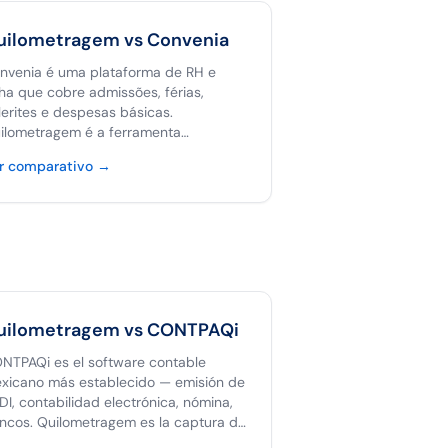
uilometragem vs
Convenia
nvenia é uma plataforma de RH e
lha que cobre admissões, férias,
lerites e despesas básicas.
ilometragem é a ferramenta
dicada para reembolso de viagens
r comparativo
→
m GPS, hash anti-fraude e
portação Clara. Use Convenia para
, Quilometragem para quilometragem.
uilometragem vs
CONTPAQi
NTPAQi es el software contable
xicano más establecido — emisión de
DI, contabilidad electrónica, nómina,
ncos. Quilometragem es la captura de
lometraje que alimenta a CONTPAQi (o