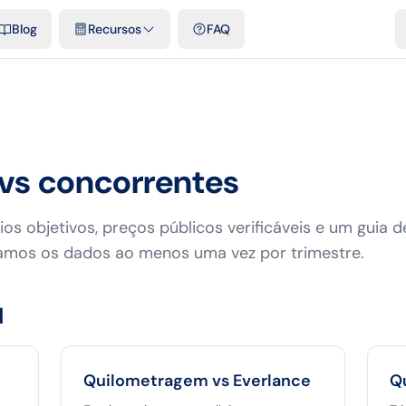
e cidades
Modelos e planilhas grátis
Comparativos
Tarifas ofici
Blog
Recursos
FAQ
vs concorrentes
ios objetivos, preços públicos verificáveis e um guia d
zamos os dados ao menos uma vez por trimestre.
l
Quilometragem vs
Everlance
Q