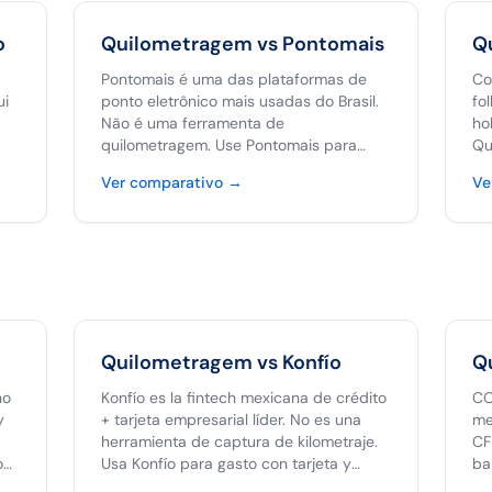
o
Quilometragem vs
Pontomais
Q
Pontomais é uma das plataformas de
Co
ui
ponto eletrônico mais usadas do Brasil.
fo
Não é uma ferramenta de
ho
quilometragem. Use Pontomais para
Qu
lo
ponto, Quilometragem para reembolso
de
Ver comparativo
→
Ve
de quilometragem — são dores
co
diferentes que exigem ferramentas
ex
diferentes.
RH
é o
Quilometragem vs
Konfío
Q
no
Konfío es la fintech mexicana de crédito
CO
y
+ tarjeta empresarial líder. No es una
me
herramienta de captura de kilometraje.
CF
o
Usa Konfío para gasto con tarjeta y
ba
Quilometragem para reembolso de
ki