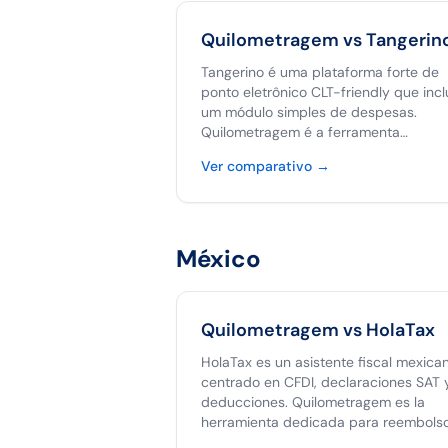
Quilometragem vs
Tangerin
Tangerino é uma plataforma forte de
ponto eletrônico CLT-friendly que incl
um módulo simples de despesas.
Quilometragem é a ferramenta
dedicada a quilometragem com cálcu
Ver comparativo
→
de rota por GPS, hash anti-fraude e
exportação nativa para a Clara. Use
Tangerino se sua dor é controle de
jornada; use Quilometragem se a dor 
México
reembolso de quilometragem por
planilha.
Quilometragem vs
HolaTax
HolaTax es un asistente fiscal mexica
centrado en CFDI, declaraciones SAT 
deducciones. Quilometragem es la
herramienta dedicada para reembols
de kilometraje con GPS, hash anti-