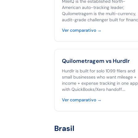
MileIQ is the established North-
American auto-tracking leader;
Quilometragem is the multi-currency,
audit-grade challenger built for finan
teams that need a tamper-proof arch
Ver comparativo
→
and one-click Clara export. If your te
operates only in USD, MileIQ is a fine
choice. If you operate across the
Americas, run reimbursements throug
Clara, or need an unlimited free tier,
Quilometragem vs
Hurdlr
Quilometragem is the better fit.
Hurdlr is built for solo 1099 filers and
small businesses who want mileage +
income + expense tracking in one app
with QuickBooks/Xero handoff.
Quilometragem is the focused mileag
Ver comparativo
→
product for teams and multinational 
with native Clara export. Pick Hurdlr if
you're a solo Schedule-C filer; pick
Quilometragem if you're a team and
Brasil
Clara is your accounting glue.