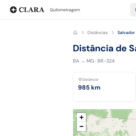
Blog
Calculadora de quilometragem
Glossário
Distâncias entr
Quilometragem
Distâncias
Salvador
Distância de S
BA
→
MG
·
BR-324
Distância
985
km
+
−