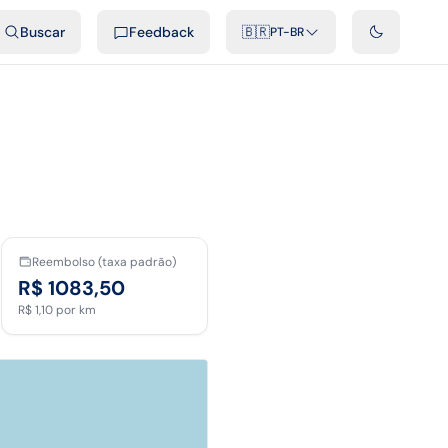
ais
Podcast
Vídeos
Desenvolvedores
Integrações
FAQ
Buscar
Feedback
🇧🇷
PT-BR
Reembolso (taxa padrão)
R$ 1083,50
R$ 1,10
por km