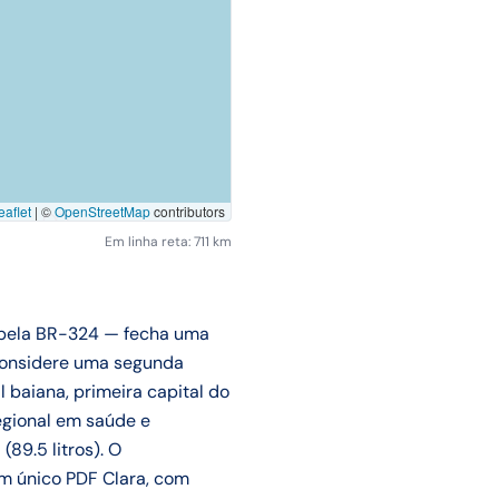
aflet
|
©
OpenStreetMap
contributors
Em linha reta: 711 km
m pela BR-324 — fecha uma
 considere uma segunda
 baiana, primeira capital do
regional em saúde e
89.5 litros). O
num único PDF Clara, com