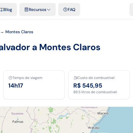
e cidades
Modelos e planilhas grátis
Comparativos
Tarifas ofici
Blog
Recursos
FAQ
 → Montes Claros
alvador a Montes Claros
Tempo de viagem
Custo de combustível
14h17
R$ 545,95
89.5
litros de combustível