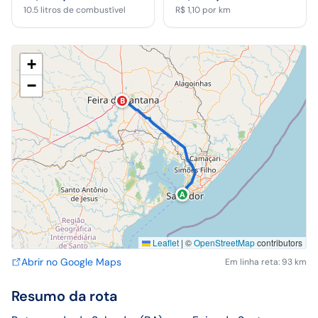
10.5
litros de combustível
R$ 1,10
por km
+
−
B
A
Leaflet
|
©
OpenStreetMap
contributors
Abrir no Google Maps
Em linha reta: 93 km
Resumo da rota