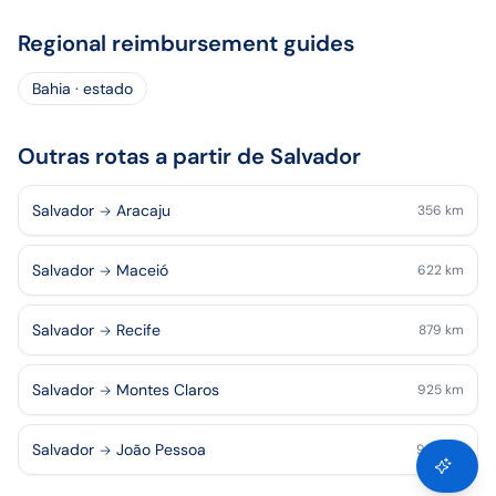
Regional reimbursement guides
Bahia · estado
Outras rotas a partir de Salvador
Salvador
Aracaju
356
km
Salvador
Maceió
622
km
Salvador
Recife
879
km
Salvador
Montes Claros
925
km
Salvador
João Pessoa
993
km