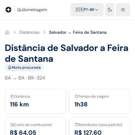
Blog
Calculadora de quilometragem
Glossário
Distâncias entr
Quilometragem
🇧🇷
PT-BR
Distâncias
Salvador → Feira de Santana
Distância de Salvador a Feira
de Santana
Muito procurada
BA
→
BA
·
BR-324
Distância
Tempo de viagem
116
km
1h38
Custo de combustível
Reembolso (taxa padrão)
R$ 64,05
R$ 127,60