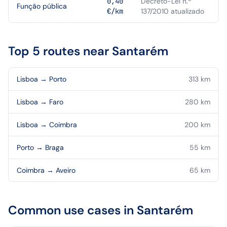
0,40
Decreto-Lei n.º
Função pública
€/km
137/2010 atualizado
Top 5 routes near
Santarém
Lisboa
→
Porto
313
km
Lisboa
→
Faro
280
km
Lisboa
→
Coimbra
200
km
Porto
→
Braga
55
km
Coimbra
→
Aveiro
65
km
Common use cases in
Santarém