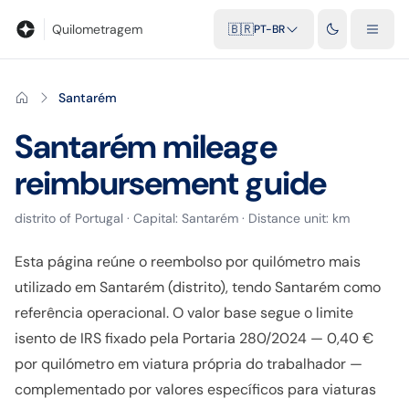
Blog
Calculadora de quilometragem
Glossário
Distâncias entr
Quilometragem
🇧🇷
PT-BR
Santarém
Santarém
mileage
reimbursement guide
distrito
of
Portugal
· Capital:
Santarém
· Distance unit:
km
Esta página reúne o reembolso por quilómetro mais
utilizado em Santarém (distrito), tendo Santarém como
referência operacional. O valor base segue o limite
isento de IRS fixado pela Portaria 280/2024 — 0,40 €
por quilómetro em viatura própria do trabalhador —
complementado por valores específicos para viaturas