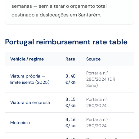
semanas — sem alterar o orçamento total
destinado a deslocações em Santarém.
Portugal
reimbursement rate table
Vehicle / regime
Rate
Source
Portaria n.º
Viatura própria —
0,40
280/2024 (DR I
limite isento (2025)
€/km
Série)
0,15
Portaria n.º
Viatura da empresa
€/km
280/2024
0,16
Portaria n.º
Motociclo
€/km
280/2024