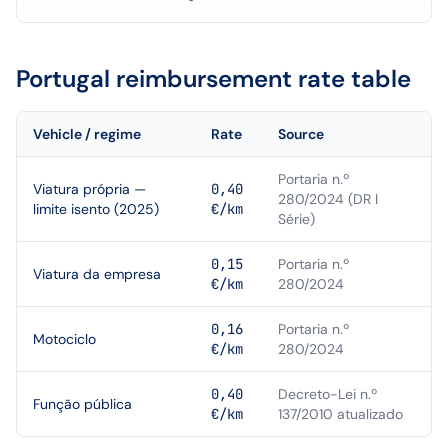
Portugal
reimbursement rate table
Vehicle / regime
Rate
Source
Portaria n.º
Viatura própria —
0,40
280/2024 (DR I
limite isento (2025)
€/km
Série)
0,15
Portaria n.º
Viatura da empresa
€/km
280/2024
0,16
Portaria n.º
Motociclo
€/km
280/2024
0,40
Decreto-Lei n.º
Função pública
€/km
137/2010 atualizado