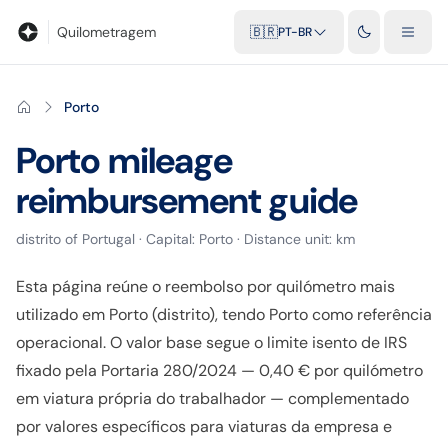
Blog
Calculadora de quilometragem
Glossário
Distâncias entr
Quilometragem
🇧🇷
PT-BR
Porto
Porto
mileage
reimbursement guide
distrito
of
Portugal
· Capital:
Porto
· Distance unit:
km
Esta página reúne o reembolso por quilómetro mais
utilizado em Porto (distrito), tendo Porto como referência
operacional. O valor base segue o limite isento de IRS
fixado pela Portaria 280/2024 — 0,40 € por quilómetro
em viatura própria do trabalhador — complementado
por valores específicos para viaturas da empresa e