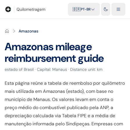
Blog
Calculadora de quilometragem
Glossário
Distâncias entr
Quilometragem
🇧🇷
PT-BR
Amazonas
Amazonas
mileage
reimbursement guide
estado
of
Brasil
· Capital:
Manaus
· Distance unit:
km
Esta página reúne a tabela de reembolso por quilômetro
mais utilizada em Amazonas (estado), com base no
município de Manaus. Os valores levam em conta o
preço médio do combustível publicado pela ANP, a
depreciação calculada via Tabela FIPE e a média de
manutenção informada pelo Sindipeças. Empresas com