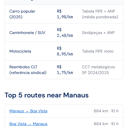
Carro popular
R$
Tabela FIPE + ANP
(2025)
1,90/km
(média ponderada)
R$
Caminhonete / SUV
Sindipeças + ANP
2,40/km
R$
Motocicleta
Tabela FIPE moto
0,95/km
Reembolso CLT
R$
CCT metalúrgicos
(referência sindical)
1,75/km
SP 2024/2025
Top 5 routes near
Manaus
Manaus
→
Boa Vista
864
km ·
10
h
Boa Vista
→
Manaus
864
km ·
10
h