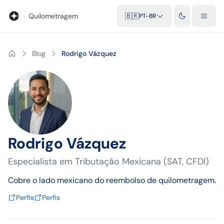
Blog
Calculadora de quilometragem
Glossário
Distâncias entr
Quilometragem
🇧🇷
PT-BR
Blog
Rodrigo Vázquez
Rodrigo Vázquez
Especialista em Tributação Mexicana (SAT, CFDI)
Cobre o lado mexicano do reembolso de quilometragem.
Perfis
Perfis