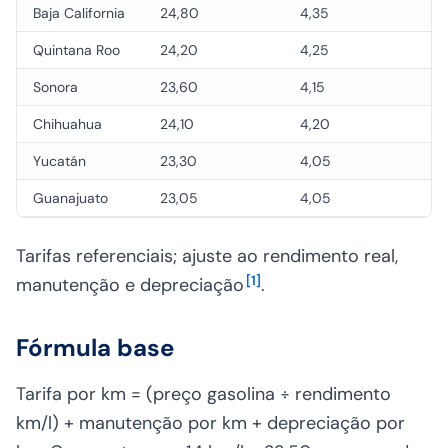
Baja California
24,80
4,35
Quintana Roo
24,20
4,25
Sonora
23,60
4,15
Chihuahua
24,10
4,20
Yucatán
23,30
4,05
Guanajuato
23,05
4,05
Tarifas referenciais; ajuste ao rendimento real,
[
1
]
manutenção e depreciação
.
Fórmula base
Tarifa por km = (preço gasolina ÷ rendimento
km/l) + manutenção por km + depreciação por