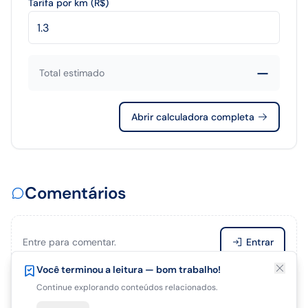
Tarifa por km (R$)
—
Total estimado
Abrir calculadora completa
Comentários
Entre para comentar.
Entrar
Está gostando deste artigo?
Você terminou a leitura — bom trabalho!
Salve para terminar de ler depois.
Continue explorando conteúdos relacionados.
Seja o primeiro a comentar.