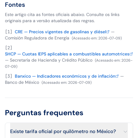
Fontes
Este artigo cita as fontes oficiais abaixo. Consulte os links
originais para a versão atualizada das regras.
[
1
]
CRE — Precios vigentes de gasolinas y diésel
—
Comisión Reguladora de Energía
(
Acessado em
:
2026-07-09
)
[
2
]
SHCP — Cuotas IEPS aplicables a combustibles automotrices
—
Secretaría de Hacienda y Crédito Público
(
Acessado em
:
2026-
07-09
)
[
3
]
Banxico — Indicadores económicos y de inflación
—
Banco de México
(
Acessado em
:
2026-07-09
)
Perguntas frequentes
Existe tarifa oficial por quilômetro no México?