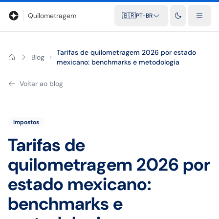
Blog
Calculadora de quilometragem
Glossário
Distâncias entr
Quilometragem
🇧🇷
PT-BR
Tarifas de quilometragem 2026 por estado
Blog
mexicano: benchmarks e metodologia
Voltar ao blog
Impostos
Tarifas de
quilometragem 2026 por
estado mexicano:
benchmarks e