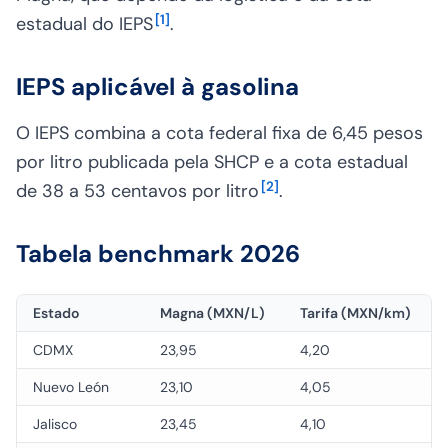
[
1
]
estadual do IEPS
.
IEPS aplicável à gasolina
O IEPS combina a cota federal fixa de 6,45 pesos
por litro publicada pela SHCP e a cota estadual
[
2
]
de 38 a 53 centavos por litro
.
Tabela benchmark 2026
Estado
Magna (MXN/L)
Tarifa (MXN/km)
CDMX
23,95
4,20
Nuevo León
23,10
4,05
Jalisco
23,45
4,10