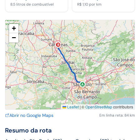
8.5
litros de combustível
R$ 1,10
por km
+
−
B
A
Leaflet
|
©
OpenStreetMap
contributors
Abrir no Google Maps
Em linha reta: 84 km
Resumo da rota