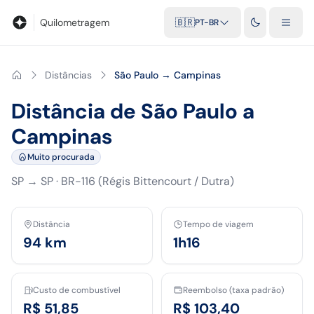
Blog
Calculadora de quilometragem
Glossário
Distâncias entr
Quilometragem
🇧🇷
PT-BR
Distâncias
São Paulo → Campinas
Distância de São Paulo a
Campinas
Muito procurada
SP
→
SP
·
BR-116 (Régis Bittencourt / Dutra)
Distância
Tempo de viagem
94
km
1h16
Custo de combustível
Reembolso (taxa padrão)
R$ 51,85
R$ 103,40