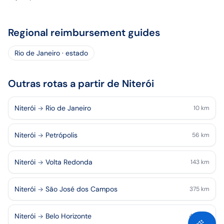
Regional reimbursement guides
Rio de Janeiro · estado
Outras rotas a partir de Niterói
Niterói
Rio de Janeiro
10
km
Niterói
Petrópolis
56
km
Niterói
Volta Redonda
143
km
Niterói
São José dos Campos
375
km
Niterói
Belo Horizonte
443
km