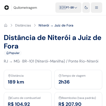
Blog
Calculadora de quilometragem
Glossário
Distâncias entr
Quilometragem
🇧🇷
PT-BR
Distâncias
Niterói → Juiz de Fora
Distância de Niterói a Juiz de
Fora
Popular
RJ
→
MG
·
BR-101 (Niterói-Manilha) / Ponte Rio-Niterói
Distância
Tempo de viagem
189
km
2h36
Custo de combustível
Reembolso (taxa padrão)
R$ 104,92
R$ 207,90