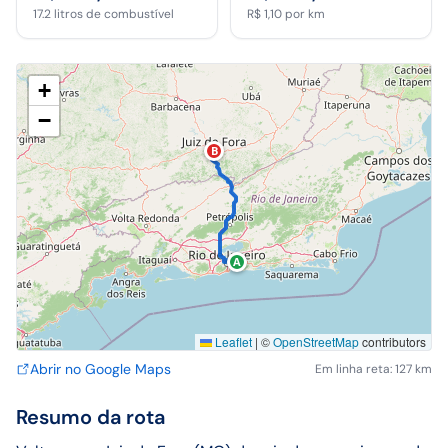
17.2
litros de combustível
R$ 1,10
por km
+
−
B
A
Leaflet
|
©
OpenStreetMap
contributors
Abrir no Google Maps
Em linha reta: 127 km
Resumo da rota