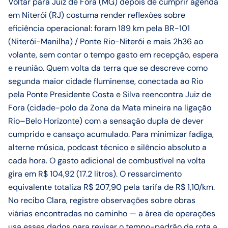
Voltar para Juiz de Fora (MG) depois de cumprir agenda
em Niterói (RJ) costuma render reflexões sobre
eficiência operacional: foram 189 km pela BR-101
(Niterói-Manilha) / Ponte Rio-Niterói e mais 2h36 ao
volante, sem contar o tempo gasto em recepção, espera
e reunião. Quem volta da terra que se descreve como
segunda maior cidade fluminense, conectada ao Rio
pela Ponte Presidente Costa e Silva reencontra Juiz de
Fora (cidade-polo da Zona da Mata mineira na ligação
Rio–Belo Horizonte) com a sensação dupla de dever
cumprido e cansaço acumulado. Para minimizar fadiga,
alterne música, podcast técnico e silêncio absoluto a
cada hora. O gasto adicional de combustível na volta
gira em R$ 104,92 (17.2 litros). O ressarcimento
equivalente totaliza R$ 207,90 pela tarifa de R$ 1,10/km.
No recibo Clara, registre observações sobre obras
viárias encontradas no caminho — a área de operações
usa esses dados para revisar o tempo-padrão da rota a