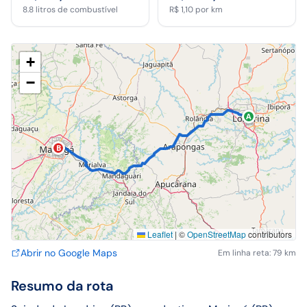
8.8
litros de combustível
R$ 1,10
por km
+
−
A
B
Leaflet
|
©
OpenStreetMap
contributors
Abrir no Google Maps
Em linha reta: 79 km
Resumo da rota