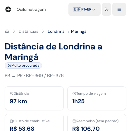
Blog
Calculadora de quilometragem
Glossário
Distâncias entr
Quilometragem
🇧🇷
PT-BR
Distâncias
Londrina → Maringá
Distância de Londrina a
Maringá
Muito procurada
PR
→
PR
·
BR-369 / BR-376
Distância
Tempo de viagem
97
km
1h25
Custo de combustível
Reembolso (taxa padrão)
R$ 53,68
R$ 106,70