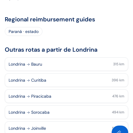
Regional reimbursement guides
Paraná · estado
Outras rotas a partir de Londrina
Londrina
Bauru
315
km
Londrina
Curitiba
396
km
Londrina
Piracicaba
476
km
Londrina
Sorocaba
494
km
Londrina
Joinville
530
km