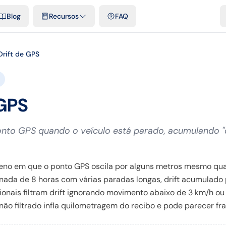
e cidades
Modelos e planilhas grátis
Comparativos
Tarifas ofici
Blog
Recursos
FAQ
Drift de GPS
 GPS
nto GPS quando o veículo está parado, acumulando "d
meno em que o ponto GPS oscila por alguns metros mesmo qua
nada de 8 horas com várias paradas longas, drift acumulad
sionais filtram drift ignorando movimento abaixo de 3 km/h 
 não filtrado infla quilometragem do recibo e pode parecer fr