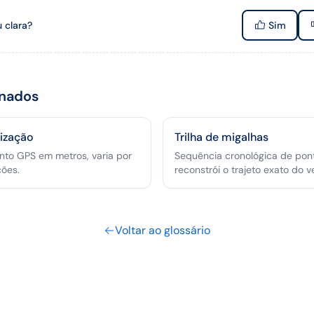
u clara?
Sim
onados
lização
Trilha de migalhas
onto GPS em metros, varia por
Sequência cronológica de pon
ções.
reconstrói o trajeto exato do ve
Voltar ao glossário