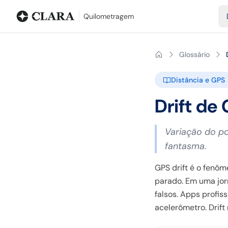
Blog
Calculadora de quilometragem
Glossário
Distâncias entr
Quilometragem
Glossário
Distância e GPS
Drift de
Variação do po
fantasma.
GPS drift é o fenô
parado. Em uma jor
falsos. Apps profis
acelerômetro. Drift