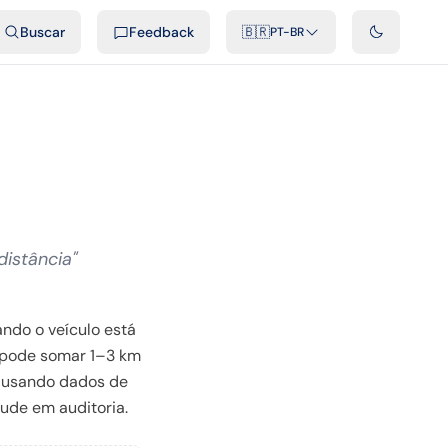
ais
Podcast
Vídeos
Desenvolvedores
Integrações
FAQ
Buscar
Feedback
🇧🇷
PT-BR
istância"
ndo o veículo está
o pode somar 1–3 km
ou usando dados de
aude em auditoria.