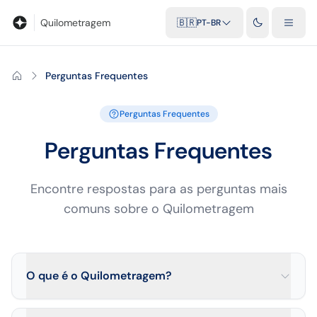
Blog
Calculadora de quilometragem
Glossário
Distâncias entr
Quilometragem
🇧🇷
PT-BR
Perguntas Frequentes
Perguntas Frequentes
Perguntas Frequentes
Encontre respostas para as perguntas mais
comuns sobre o Quilometragem
O que é o Quilometragem?