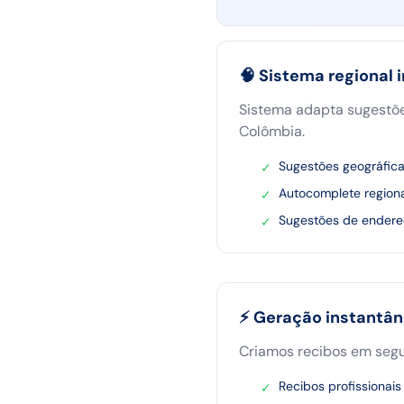
🧠 Sistema regional 
Sistema adapta sugestões
Colômbia.
Sugestões geográfica
✓
Autocomplete regiona
✓
Sugestões de endere
✓
⚡ Geração instantâne
Criamos recibos em segu
Recibos profissionai
✓