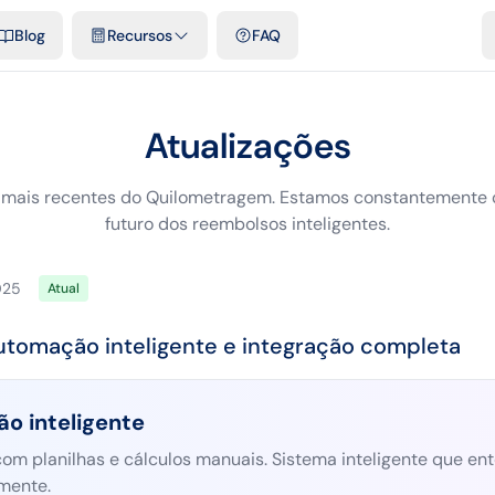
e cidades
Modelos e planilhas grátis
Comparativos
Tarifas ofici
Blog
Recursos
FAQ
Atualizações
 mais recentes do Quilometragem. Estamos constantemente 
futuro dos reembolsos inteligentes.
025
Atual
Automação inteligente e integração completa
o inteligente
m planilhas e cálculos manuais. Sistema inteligente que ent
mente.