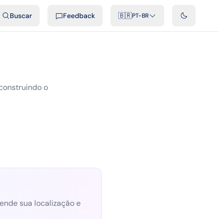
ais
Podcast
Vídeos
Desenvolvedores
Integrações
FAQ
Buscar
Feedback
🇧🇷
PT-BR
construindo o
ende sua localização e