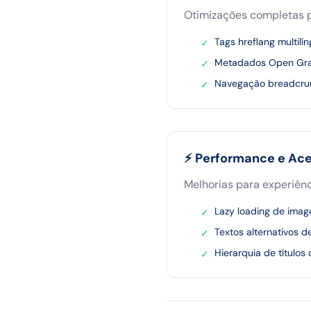
Otimizações completas p
Tags hreflang multil
✓
Metadados Open Grap
✓
Navegação breadcrum
✓
⚡ Performance e Ace
Melhorias para experiênci
Lazy loading de imag
✓
Textos alternativos d
✓
Hierarquia de títulos
✓