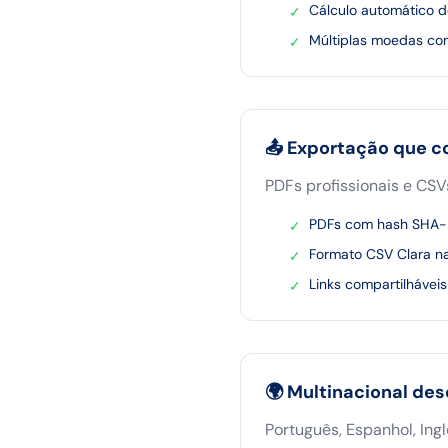
Cálculo automático 
✓
Múltiplas moedas co
✓
📤 Exportação que 
PDFs profissionais e CS
PDFs com hash SHA-2
✓
Formato CSV Clara na
✓
Links compartilhávei
✓
🌍 Multinacional desd
Português, Espanhol, Ing