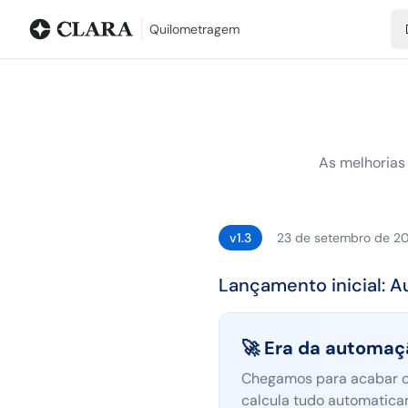
Blog
Calculadora de quilometragem
Glossário
Distâncias entr
Quilometragem
As melhorias
23 de setembro de 2
v1.3
Lançamento inicial: 
🚀 Era da automaçã
Chegamos para acabar co
calcula tudo automatica