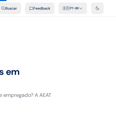
ais
Podcast
Vídeos
Desenvolvedores
Integrações
FAQ
Buscar
Feedback
🇧🇷
PT-BR
os em
de empregado? A AEAT