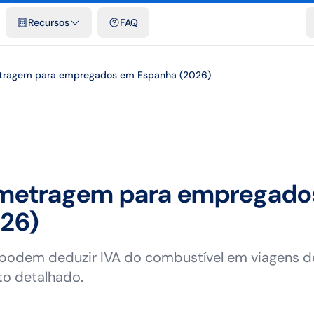
e cidades
Modelos e planilhas grátis
Comparativos
Tarifas ofici
Blog
Recursos
FAQ
etragem para empregados em Espanha (2026)
ometragem para empregad
26)
podem deduzir IVA do combustível em viagens 
to detalhado.