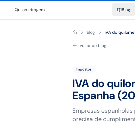
Blog
Calculadora de quilometragem
Glossário
Distâncias entr
Quilometragem
Blog
IVA do quilom
Voltar ao blog
Impostos
IVA do quil
Espanha (20
Empresas espanholas 
precisa de cumplimen