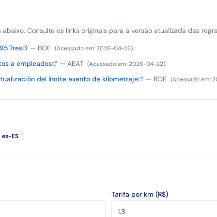
is abaixo. Consulte os links originais para a versão atualizada das regra
 95.Tres
—
BOE
(
Acessado em
:
2026-04-22
)
tos a empleados
—
AEAT
(
Acessado em
:
2026-04-22
)
alización del límite exento de kilometraje
—
BOE
(
Acessado em
:
2
es-ES
Tarifa por km (R$)