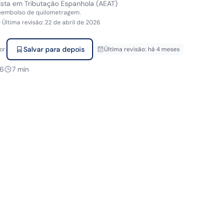
ista em Tributação Espanhola (AEAT)
reembolso de quilometragem.
·
Última revisão
:
22 de abril de 2026
Salvar para depois
or.
Última revisão
:
há 4 meses
26
7
min