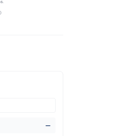
s.
)
—