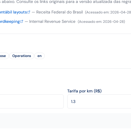
is abaixo. Consulte os links originais para a versão atualizada das regra
ntábil layouts
—
Receita Federal do Brasil
(
Acessado em
:
2026-04-28
ordkeeping
—
Internal Revenue Service
(
Acessado em
:
2026-04-28
)
lose
Operations
en
Tarifa por km (R$)