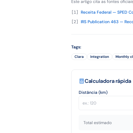
Este artigo cita as fontes oficia
[
1
]
Receita Federal — SPED Co
[
2
]
IRS Publication 463 — Rec
Tags
:
Clara
Integration
Monthly c
Calculadora rápida
Distância (km)
Total estimado