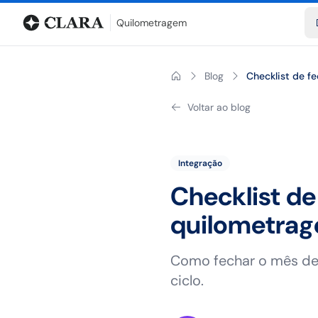
Blog
Calculadora de quilometragem
Glossário
Distâncias entr
Quilometragem
Blog
Checklist de f
Voltar ao blog
Integração
Checklist d
quilometrag
Como fechar o mês de 
ciclo.