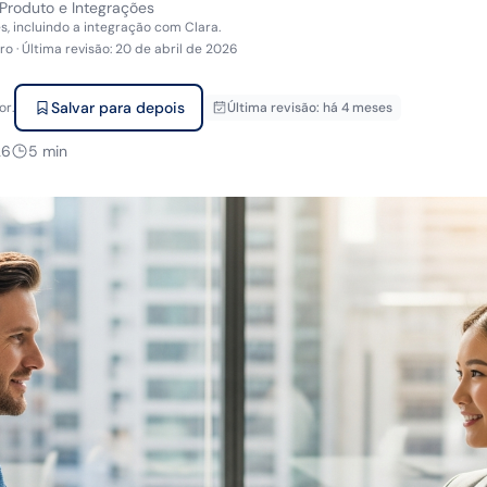
 Produto e Integrações
s, incluindo a integração com Clara.
iro
·
Última revisão
:
20 de abril de 2026
Salvar para depois
or.
Última revisão
:
há 4 meses
26
5
min