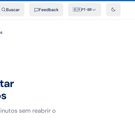
ais
Podcast
Vídeos
Desenvolvedores
Integrações
FAQ
Buscar
Feedback
🇧🇷
PT-BR
os
tar
os
nutos sem reabrir o