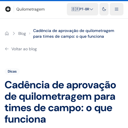
Blog
Calculadora de quilometragem
Glossário
Distâncias entr
Quilometragem
🇧🇷
PT-BR
Cadência de aprovação de quilometragem
Blog
para times de campo: o que funciona
Voltar ao blog
Dicas
Cadência de aprovação
de quilometragem para
times de campo: o que
funciona