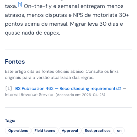
[
1
]
taxa.
On-the-fly e semanal entregam menos
atrasos, menos disputas e NPS de motorista 30+
pontos acima de mensal. Migrar leva 30 dias e
quase nada de capex.
Fontes
Este artigo cita as fontes oficiais abaixo. Consulte os links
originais para a versão atualizada das regras.
[
1
]
IRS Publication 463 — Recordkeeping requirements
—
Internal Revenue Service
(
Acessado em
:
2026-04-28
)
Tags
:
Operations
Field teams
Approval
Best practices
en