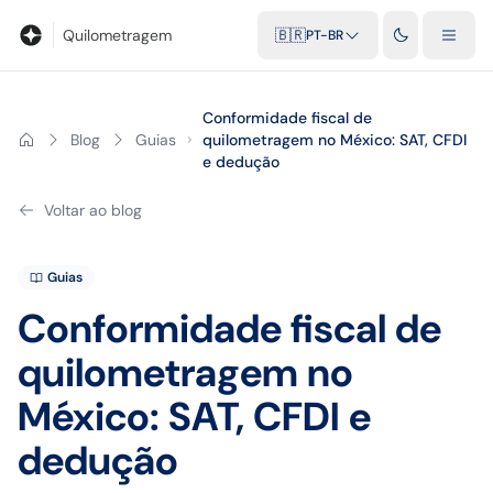
Blog
Calculadora de quilometragem
Glossário
Distâncias entr
Quilometragem
🇧🇷
PT-BR
Conformidade fiscal de
Blog
Guias
quilometragem no México: SAT, CFDI
e dedução
Voltar ao blog
Guias
Conformidade fiscal de
quilometragem no
México: SAT, CFDI e
dedução