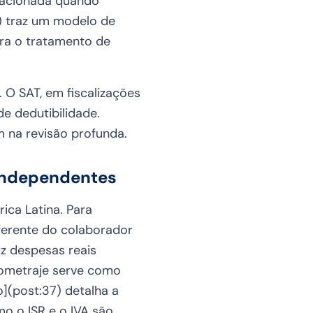
elacionada quando
8) traz um modelo de
ara o tratamento de
. O SAT, em fiscalizações
e dedutibilidade.
 na revisão profunda.
 independentes
ca Latina. Para
iferente do colaborador
uz despesas reais
lometraje serve como
o](post:37) detalha a
mo o ISR e o IVA são