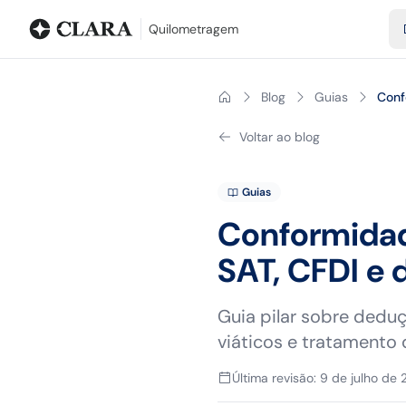
Blog
Calculadora de quilometragem
Glossário
Distâncias entr
Quilometragem
Blog
Guias
Conf
Voltar ao blog
Guias
Conformidad
SAT, CFDI e
Guia pilar sobre deduç
viáticos e tratamento 
Última revisão
:
9 de julho de