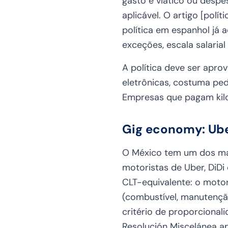
gasto é viático ou despe
aplicável. O artigo [pol
política em espanhol já 
exceções, escala salarial
A política deve ser apro
eletrônicas, costuma pe
Empresas que pagam kilo
Gig economy: Ube
O México tem um dos mai
motoristas de Uber, DiDi 
CLT-equivalente: o motor
(combustível, manutençã
critério de proporcionali
Resolución Miscelánea ap