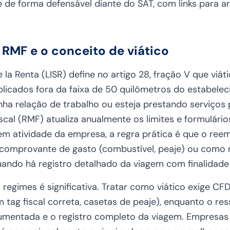
e de forma defensável diante do SAT, com links para 
, RMF e o conceito de viático
 la Renta (LISR) define no artigo 28, fração V que viá
licados fora da faixa de 50 quilômetros do estabelec
nha relação de trabalho ou esteja prestando serviços p
scal (RMF) atualiza anualmente os limites e formulári
em atividade da empresa, a regra prática é que o ree
comprovante de gasto (combustível, peaje) ou como 
ando há registro detalhado da viagem com finalidade
s regimes é significativa. Tratar como viático exige C
m tag fiscal correta, casetas de peaje), enquanto o r
cumentada e o registro completo da viagem. Empresa