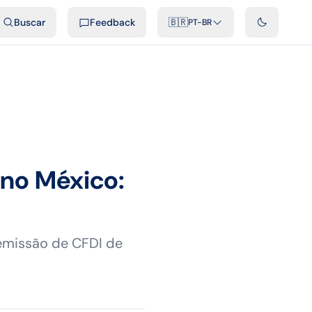
ais
Podcast
Vídeos
Desenvolvedores
Integrações
FAQ
Buscar
Feedback
🇧🇷
PT-BR
 no México:
 emissão de CFDI de