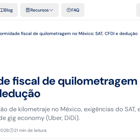
e cidades
Modelos e planilhas grátis
Comparativos
Tarifas ofici
Blog
Recursos
FAQ
ormidade fiscal de quilometragem no México: SAT, CFDI e dedução
e fiscal de quilometragem
 dedução
ão de kilometraje no México, exigências do SAT,
de gig economy (Uber, DiDi).
 2026
21
min de leitura