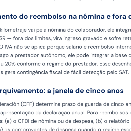
amento do reembolso na nómina e fora 
lometraje vai pela nómina do colaborador, ele integr
ISR — fora dos limites, vira ingreso gravado e sofre re
 O IVA não se aplica porque salário e reembolso intern
go a prestador autônomo, ele pode integrar a base 
ou 20% conforme o regime do prestador. Esse desenho
s gera contingência fiscal de fácil detecção pelo SAT.
quivamento: a janela de cinco anos
ederación (CFF) determina prazo de guarda de cinco 
de apresentação da declaração anual. Para reembolsos 
: (a) o CFDI de nómina ou de despesa, (b) o relatóri
c) os comprovantes de despesa quando o regime escolh