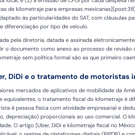
sa local, e (2) a emissão de CFDI por cada despesa r
íticas de kilometraje para empresas mexicanas](post:3
adaptado às particularidades do SAT, com cláusulas p
 e diferenciação por tipo de veículo.
vada pela diretoria, datada e assinada eletronicamente
dir o documento como anexo ao processo de revisão d
metraje sem política formal são as que primeiro caem
r, DiDi e o tratamento de motoristas
ores mercados de aplicativos de mobilidade da Améri
e equivalentes, o tratamento fiscal do kilometraje é d
ista é pessoa física com atividade empresarial e ded
o, depreciação) proporcionais ao uso comercial. O ki
dade. O artigo [Uber, DiDi e kilometraje fiscal no Méxic
licável, o regime de plataformas digitais (RIPDR) e co