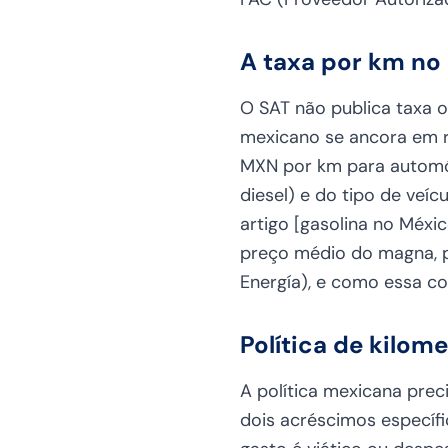
A taxa por km no 
O SAT não publica taxa o
mexicano se ancora em re
MXN por km para automóv
diesel) e do tipo de veí
artigo [gasolina no Méxi
preço médio do magna, p
Energía), e como essa co
Política de kilo
A política mexicana prec
dois acréscimos específi