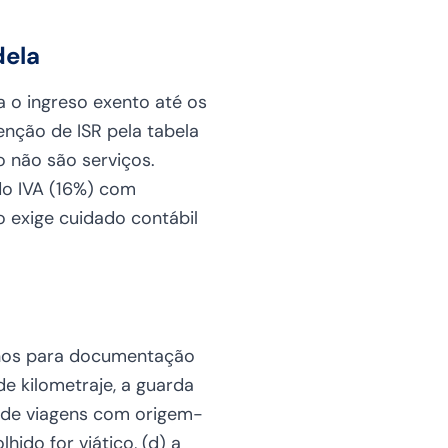
dela
a o ingreso exento até os
tenção de ISR pela tabela
o não são serviços.
do IVA (16%) com
 exige cuidado contábil
anos para documentação
de kilometraje, a guarda
o de viagens com origem-
ido for viático, (d) a