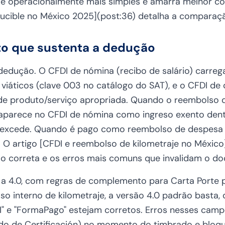
é operacionalmente mais simples e amarra melhor c
ducible no México 2025](post:36) detalha a comparaç
o que sustenta a dedução
dedução. O CFDI de nómina (recibo de salário) carreg
 viáticos (clave 003 no catálogo do SAT), e o CFDI de
de produto/serviço apropriada. Quando o reembolso de
aparece no CFDI de nómina como ingreso exento dentr
excede. Quando é pago como reembolso de despesa fo
O artigo [CFDI e reembolso de kilometraje no México]
o correta e os erros mais comuns que invalidam o d
é a 4.0, com regras de complemento para Carta Porte
so interno de kilometraje, a versão 4.0 padrão basta
DI" e "FormaPago" estejam corretos. Erros nesses cam
do de Certificación) no momento do timbrado e bloq