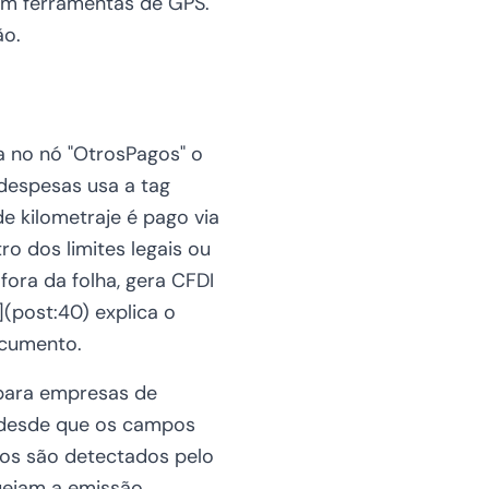
om ferramentas de GPS.
ão.
a no nó "OtrosPagos" o
 despesas usa a tag
 kilometraje é pago via
o dos limites legais ou
ra da folha, gera CFDI
(post:40) explica o
ocumento.
 para empresas de
, desde que os campos
pos são detectados pelo
ueiam a emissão.