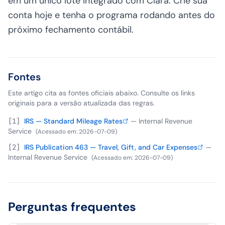
em um único lote integrado com Clara. Crie sua
conta hoje e tenha o programa rodando antes do
próximo fechamento contábil.
Fontes
Este artigo cita as fontes oficiais abaixo. Consulte os links
originais para a versão atualizada das regras.
[
1
]
IRS — Standard Mileage Rates
—
Internal Revenue
Service
(
Acessado em
:
2026-07-09
)
[
2
]
IRS Publication 463 — Travel, Gift, and Car Expenses
—
Internal Revenue Service
(
Acessado em
:
2026-07-09
)
Perguntas frequentes