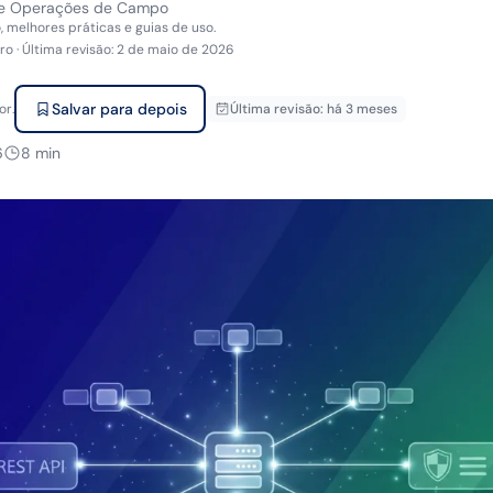
de Operações de Campo
melhores práticas e guias de uso.
iro
·
Última revisão
:
2 de maio de 2026
Salvar para depois
or.
Última revisão
:
há 3 meses
6
8
min