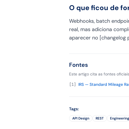
O que ficou de fo
Webhooks, batch endpoi
real, mas adiciona comp
aparecer no [changelog 
Fontes
Este artigo cita as fontes oficia
[
1
]
IRS — Standard Mileage Ra
Tags
:
API Design
REST
Engineerin