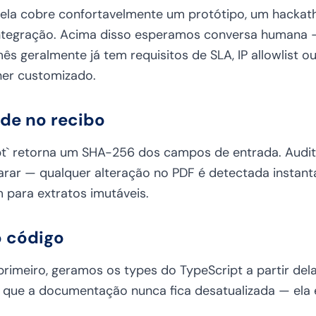
anela cobre confortavelmente um protótipo, um hacka
ntegração. Acima disso esperamos conversa humana
 geralmente já tem requisitos de SLA, IP allowlist o
er customizado.
ade no recibo
pt` retorna um SHA-256 dos campos de entrada. Audi
rar — qualquer alteração no PDF é detectada insta
 para extratos imutáveis.
 código
imeiro, geramos os types do TypeScript a partir del
e que a documentação nunca fica desatualizada — ela 