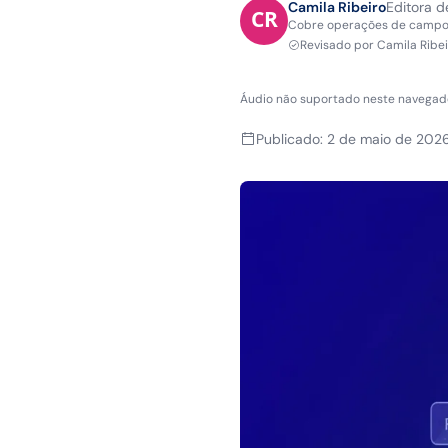
Camila Ribeiro
Editora 
Cobre operações de campo, 
Revisado por
Camila Ribe
Áudio não suportado neste navegad
Publicado
:
2 de maio de 202