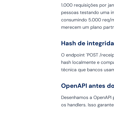
1.000 requisições por j
pessoas testando uma i
consumindo 5.000 req/mês
merecem um plano partn
Hash de integrid
O endpoint `POST /recei
hash localmente e compa
técnica que bancos usam
OpenAPI antes do
Desenhamos a OpenAPI pr
os handlers. Isso garant