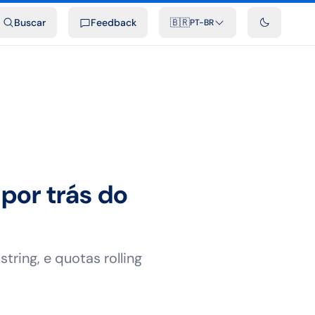
ais
Podcast
Vídeos
Desenvolvedores
Integrações
FAQ
Buscar
Feedback
🇧🇷
PT-BR
por trás do
ring, e quotas rolling