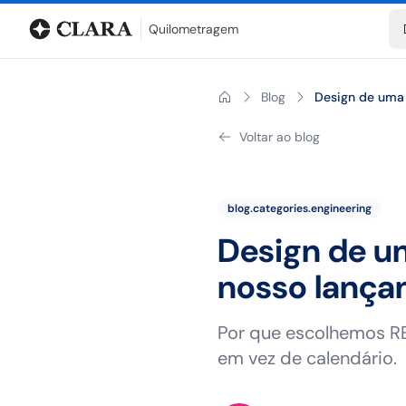
Blog
Calculadora de quilometragem
Glossário
Distâncias entr
Quilometragem
Blog
Design de uma 
Voltar ao blog
blog.categories.engineering
Design de um
nosso lanç
Por que escolhemos RE
em vez de calendário.