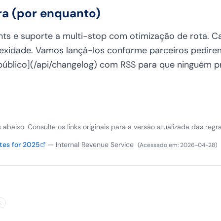
ra (por enquanto)
nts e suporte a multi-stop com otimização de rota.
lexidade. Vamos lançá-los conforme parceiros pedirem
público](/api/changelog) com RSS para que ninguém pr
is abaixo. Consulte os links originais para a versão atualizada das regra
tes for 2025
—
Internal Revenue Service
(
Acessado em
:
2026-04-28
)
g