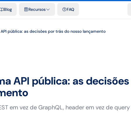
e cidades
Modelos e planilhas grátis
Comparativos
Tarifas ofici
Blog
Recursos
FAQ
API pública: as decisões por trás do nosso lançamento
a API pública: as decisões 
amento
ST em vez de GraphQL, header em vez de query st