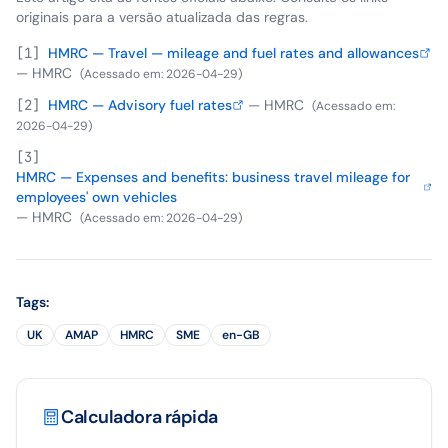
originais para a versão atualizada das regras.
[
1
]
HMRC — Travel — mileage and fuel rates and allowances
—
HMRC
(
Acessado em
:
2026-04-29
)
[
2
]
HMRC — Advisory fuel rates
—
HMRC
(
Acessado em
:
2026-04-29
)
[
3
]
HMRC — Expenses and benefits: business travel mileage for
employees' own vehicles
—
HMRC
(
Acessado em
:
2026-04-29
)
Tags
:
UK
AMAP
HMRC
SME
en-GB
Calculadora rápida